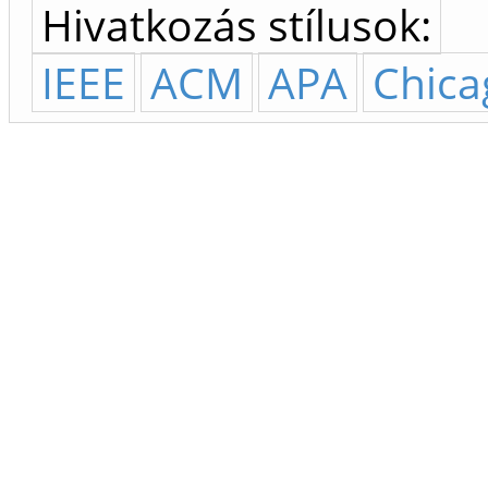
Hivatkozás stílusok:
IEEE
ACM
APA
Chica