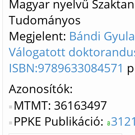
Magyar nyelvű Szaktan
Tudományos
Megjelent:
Bándi Gyula
Válogatott doktorandu
ISBN:9789633084571
p
Azonosítók
MTMT: 36163497
PPKE Publikáció:
312