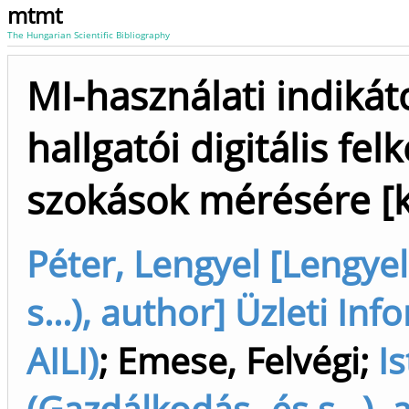
mtmt
The Hungarian Scientific Bibliography
MI-használati indikát
hallgatói digitális fe
szokások mérésére [k
Péter, Lengyel [Lengyel
s...), author] Üzleti In
AILI)
;
Emese, Felvégi
;
Is
(Gazdálkodás- és s...), 