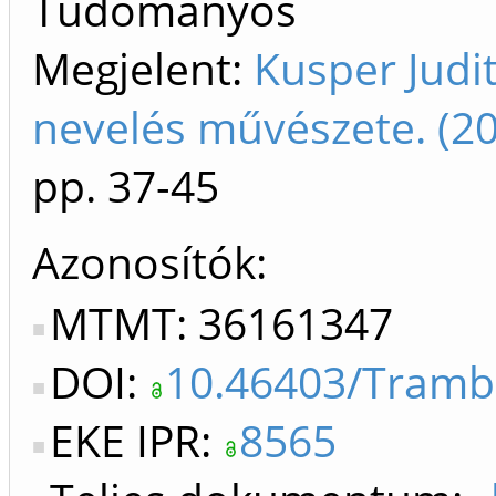
Tudományos
Megjelent:
Kusper Judi
nevelés művészete. (2
pp. 37-45
Azonosítók
MTMT: 36161347
DOI:
10.46403/Tramb
EKE IPR:
8565