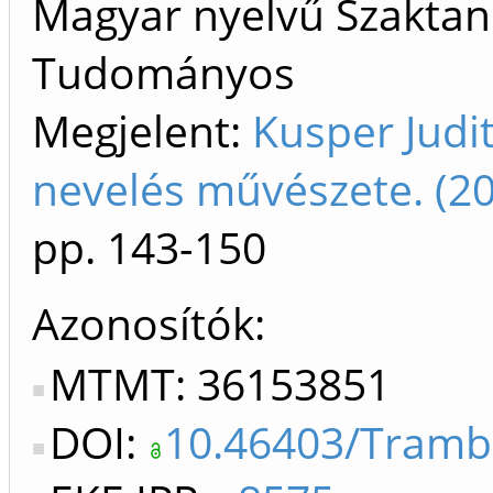
Magyar nyelvű Szaktan
Tudományos
Megjelent:
Kusper Judi
nevelés művészete. (2
pp. 143-150
Azonosítók
MTMT: 36153851
DOI:
10.46403/Tramb