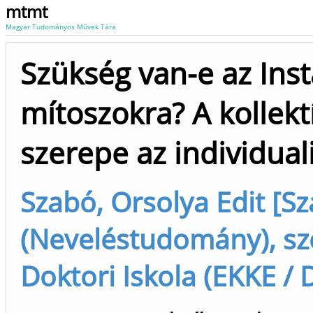
mtmt
Magyar Tudományos Művek Tára
Szükség van-e az Ins
mítoszokra? A kollek
szerepe az individual
Szabó, Orsolya Edit [Sz
(Neveléstudomány), s
Doktori Iskola (EKKE / D