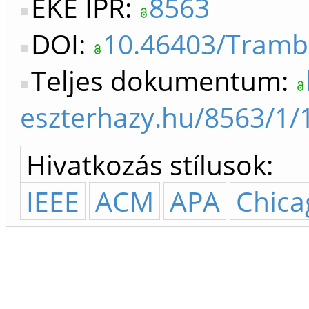
EKE IPR:
8563
DOI:
10.46403/Trambu
Teljes dokumentum:
eszterhazy.hu/8563/1/
Hivatkozás stílusok:
IEEE
ACM
APA
Chica