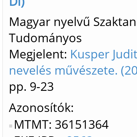
DI)
Magyar nyelvű Szaktan
Tudományos
Megjelent:
Kusper Judi
nevelés művészete. (2
pp. 9-23
Azonosítók
MTMT: 36151364