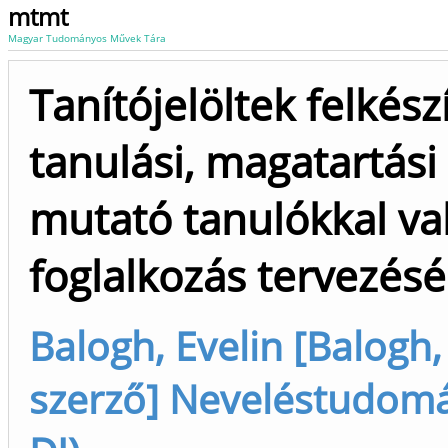
mtmt
Magyar Tudományos Művek Tára
Tanítójelöltek felkész
tanulási, magatartás
mutató tanulókkal val
foglalkozás tervezésé
Balogh, Evelin [Balogh
szerző] Neveléstudomán