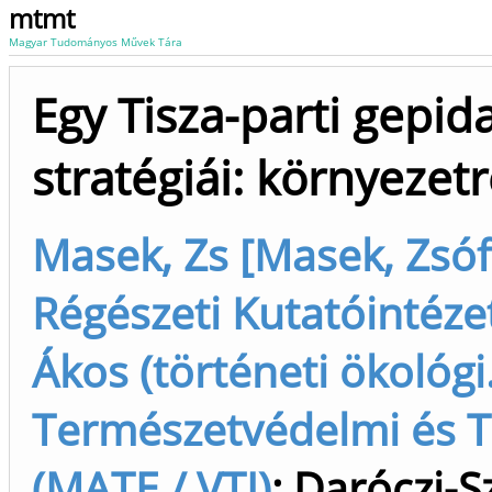
mtmt
Magyar Tudományos Művek Tára
Egy Tisza-parti gepida
stratégiái: környeze
Masek, Zs [Masek, Zsófi
Régészeti Kutatóintéze
Ákos (történeti ökológi.
Természetvédelmi és T
(MATE / VTI)
;
Daróczi-S