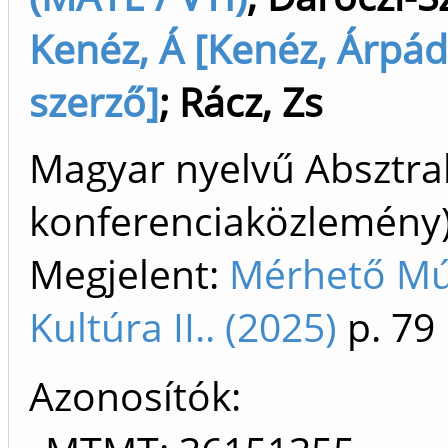
Kenéz, Á [Kenéz, Árpád
szerző]
;
Rácz, Zs
Magyar nyelvű Absztrak
konferenciaközlemén
Megjelent:
Mérhető Múl
Kultúra II.. (2025)
p. 79
Azonosítók