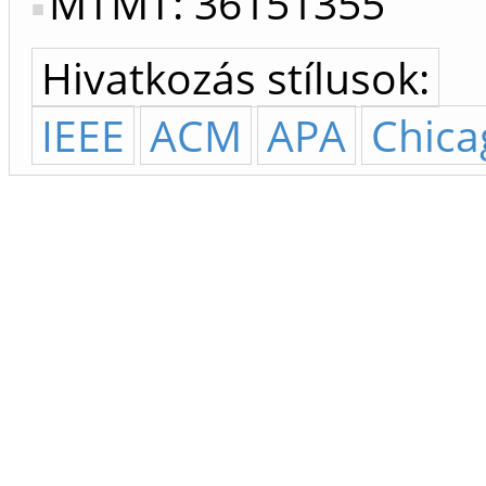
MTMT: 36151355
Hivatkozás stílusok:
IEEE
ACM
APA
Chica