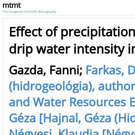
mtmt
The Hungarian Scientific Bibliography
Effect of precipitatio
drip water intensity 
Gazda, Fanni
;
Farkas, D
(hidrogeológia), autho
and Water Resources En
Géza [Hajnal, Géza (Hidr
Négyesi, Klaudia [Négye