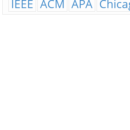
IEEE
ACM
APA
Chica