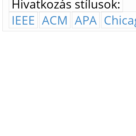
Hivatkozás stílusok:
IEEE
ACM
APA
Chica