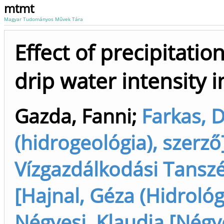
mtmt
Magyar Tudományos Művek Tára
Effect of precipitatio
drip water intensity 
Gazda, Fanni
;
Farkas, D
(hidrogeológia), szerző]
Vízgazdálkodási Tansz
[Hajnal, Géza (Hidrológi
Négyesi, Klaudia [Négye