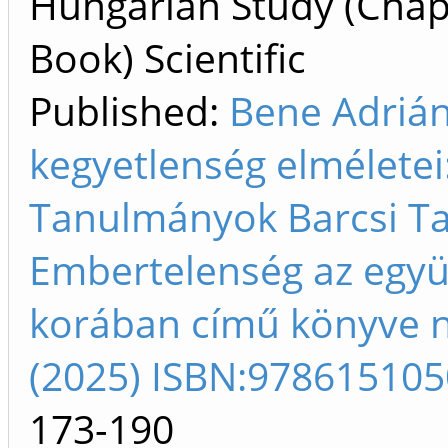
Hungarian Study (Chap
Book) Scientific
Published:
Bene Adrián
kegyetlenség elméletei
Tanulmányok Barcsi T
Embertelenség az együ
korában című könyve 
(2025) ISBN:97861510
173-190