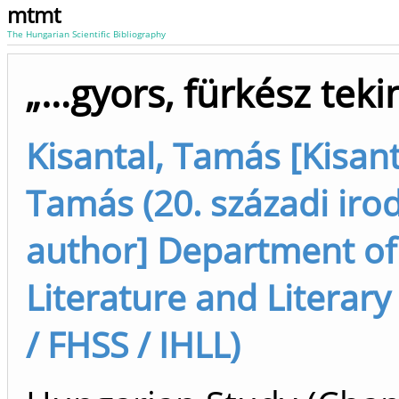
mtmt
The Hungarian Scientific Bibliography
„…gyors, fürkész teki
Kisantal, Tamás [Kisant
Tamás (20. századi iroda
author] Department o
Literature and Literary 
/ FHSS / IHLL)