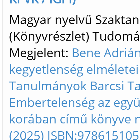
Magyar nyelvű Szakta
(Könyvrészlet) Tudom
Megjelent:
Bene Adrián
kegyetlenség elméletei
Tanulmányok Barcsi T
Embertelenség az együ
korában című könyve 
(2025) ISBN:97861510