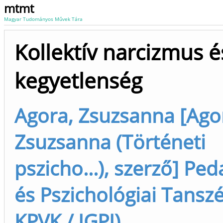
mtmt
Magyar Tudományos Művek Tára
Kollektív narcizmus é
kegyetlenség
Agora, Zsuzsanna [Ago
Zsuzsanna (Történeti
pszicho...), szerző] Ped
és Pszichológiai Tanszé
KPVK / IGPI)