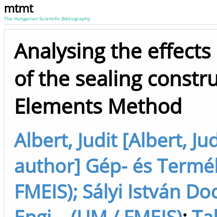
mtmt
The Hungarian Scientific Bibliography
Analysing the effects 
of the sealing constru
Elements Method
Albert, Judit [Albert, 
author] Gép- és Termék
FMEIS); Sályi István Do
Engi... (UM / FMEIS)
;
Ta