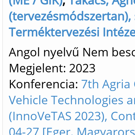
(tervezésmódszertan), 
Terméktervezési Intéze
Angol nyelvű Nem bes
Megjelent:
2023
Konferencia:
7th Agria
Vehicle Technologies 
(InnoVeTAS 2023), Con
04-27 [Eger, Magyarors