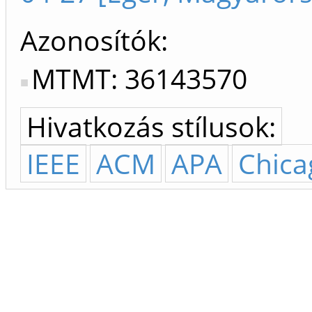
Azonosítók
MTMT: 36143570
Hivatkozás stílusok:
IEEE
ACM
APA
Chica