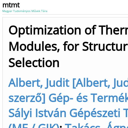
mtmt
Magyar Tudományos Művek Tára
Optimization of Therm
Modules, for Structur
Selection
Albert, Judit [Albert, 
szerző] Gép- és Termékt
Sályi István Gépészeti
(ME / GIK)
;
Takács, Ágn