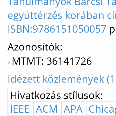
Tanulmányok Barcsi T
együttérzés korában c
ISBN:9786151050057
p
Azonosítók
MTMT: 36141726
Idézett közlemények (1
Hivatkozás stílusok:
IEEE
ACM
APA
Chica