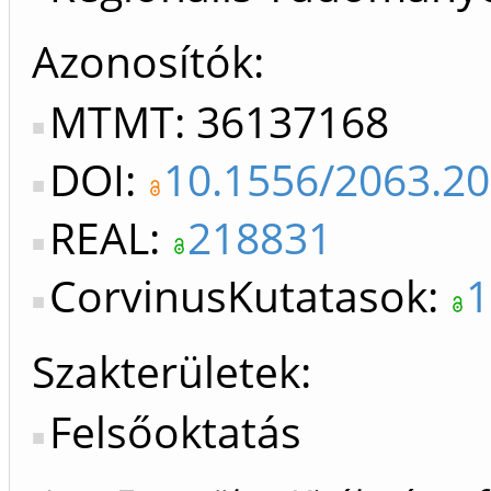
Azonosítók
MTMT: 36137168
DOI:
10.1556/2063.2
REAL:
218831
CorvinusKutatasok:
1
Szakterületek:
Felsőoktatás