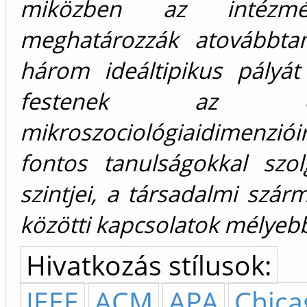
miközben az intézmén
meghatározzák atovábbtan
három ideáltipikus pályát
festenek az okta
mikroszociológiaidimenzi
fontos tanulságokkal szo
szintjei, a társadalmi szá
közötti kapcsolatok mélyeb
Hivatkozás stílusok:
IEEE
ACM
APA
Chica