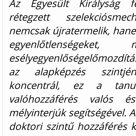
Az Egyesült Királyság f
rétegzett szelekciósme
nemcsak újratermelik, hanem
egyenlőtlenségeket
esélyegyenlőségelőmozdításá
az alapképzés szintjén
koncentrál, ez a tan
valóhozzáférés valós és
mélyinterjúk segítségével.
doktori szintű hozzáférés k