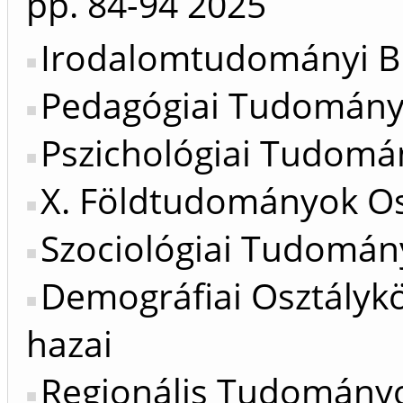
pp. 84-94
2025
Irodalomtudományi Bi
Pedagógiai Tudományo
Pszichológiai Tudomán
X. Földtudományok Os
Szociológiai Tudomány
Demográfiai Osztálykö
hazai
Regionális Tudományok