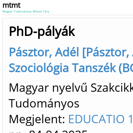
mtmt
Magyar Tudományos Művek Tára
PhD-pályák
Pásztor, Adél [Pásztor, 
Szociológia Tanszék (BC
Magyar nyelvű Szakcikk 
Tudományos
Megjelent:
EDUCATIO 1