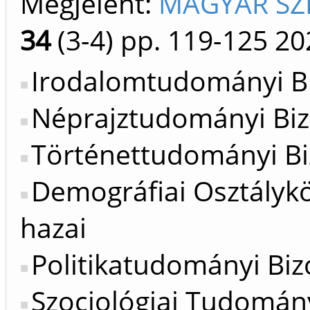
Megjelent:
MAGYAR SZE
34
(3-4)
pp. 119-125
20
Irodalomtudományi Bi
Néprajztudományi Biz
Történettudományi Bi
Demográfiai Osztálykö
hazai
Politikatudományi Bizo
Szociológiai Tudomány