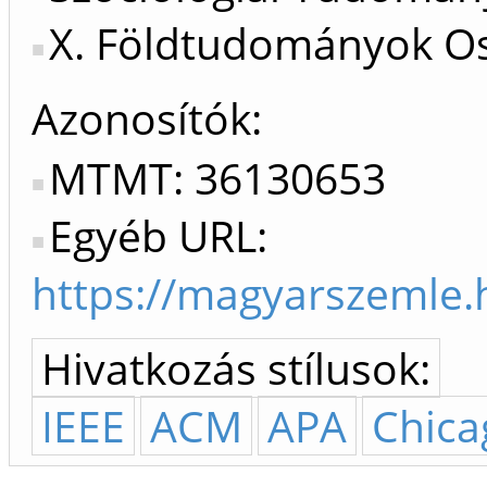
X. Földtudományok Os
Azonosítók
MTMT: 36130653
Egyéb URL:
https://magyarszemle.
Hivatkozás stílusok:
IEEE
ACM
APA
Chica