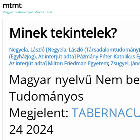
mtmt
Magyar Tudományos Művek Tára
Minek tekintelek?
Negyela, László [Negyela, László (Társadalomtudomány)
(Egyházjog), Az interjút adta] Pázmány Péter Katolikus 
Az interjút adta] Milton Friedman Egyetem
;
Zsugyel, Ján
Magyar nyelvű Nem beso
Tudományos
Megjelent:
TABERNACU
24
2024