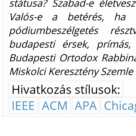
státusa? Szabad-e életvesz
Valós-e a betérés, ha 
pódiumbeszélgetés rész
budapesti érsek, prímás,
Budapesti Ortodox Rabbiná
Miskolci Keresztény Szemle 
Hivatkozás stílusok:
IEEE
ACM
APA
Chica