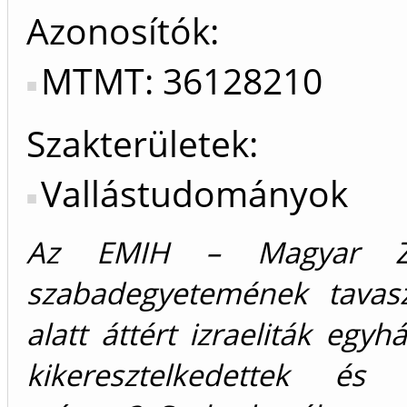
Azonosítók
MTMT: 36128210
Szakterületek:
Vallástudományok
Az EMIH – Magyar Zsi
szabadegyetemének tavas
alatt áttért izraeliták egy
kikeresztelkedettek és 