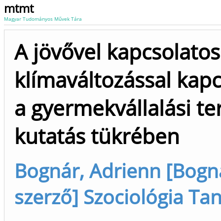
mtmt
Magyar Tudományos Művek Tára
A jövővel kapcsolato
klímaváltozással kapc
a gyermekvállalási ter
kutatás tükrében
Bognár, Adrienn [Bogná
szerző] Szociológia Tan