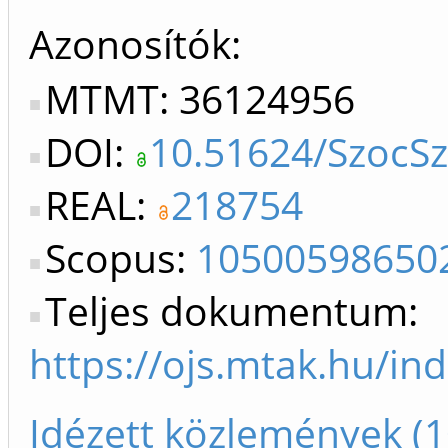
Azonosítók
MTMT: 36124956
DOI:
10.51624/SzocS
REAL:
218754
Scopus:
10500598650
Teljes dokumentum:
https://ojs.mtak.hu/in
Idézett közlemények (1