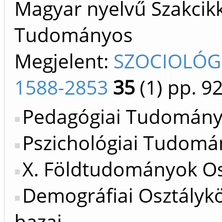
Magyar nyelvű Szakcikk 
Tudományos
Megjelent:
SZOCIOLÓGI
1588-2853
35
(1)
pp. 9
Pedagógiai Tudományo
Pszichológiai Tudomán
X. Földtudományok Os
Demográfiai Osztálykö
hazai