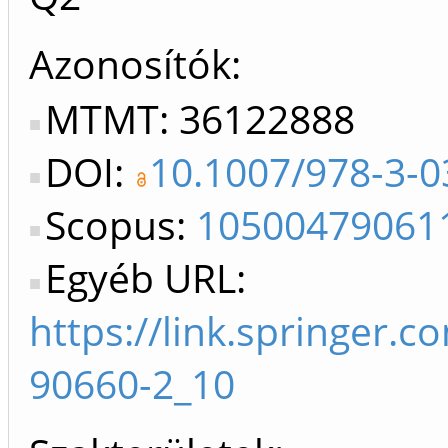
Azonosítók
MTMT: 36122888
DOI:
10.1007/978-3-0
Scopus:
10500479061
Egyéb URL:
https://link.springer.
90660-2_10