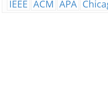
IEEE
ACM
APA
Chica