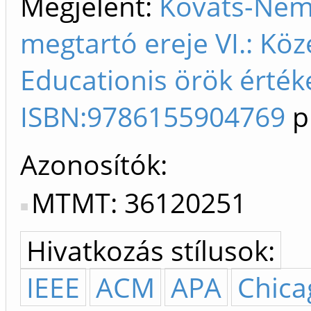
Megjelent:
Kováts-Ném
megtartó ereje VI.: Köz
Educationis örök érték
ISBN:9786155904769
p
Azonosítók
MTMT: 36120251
Hivatkozás stílusok:
IEEE
ACM
APA
Chica