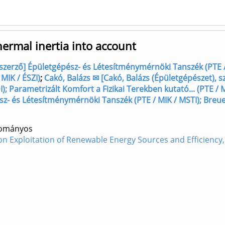
ermal inertia into account
 szerző] Épületgépész- és Létesítménymérnöki Tanszék (PTE / 
 MIK / ÉSZI)
;
Cakó, Balázs ✉ [Cakó, Balázs (Épületgépészet),
I); Parametrizált Komfort a Fizikai Terekben kutató... (PTE / M
sz- és Létesítménymérnöki Tanszék (PTE / MIK / MSTI); Breuer
dományos
on Exploitation of Renewable Energy Sources and Efficienc