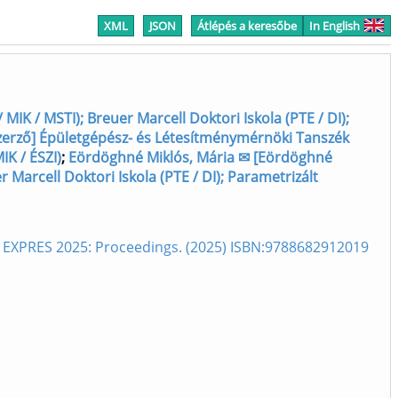
XML
JSON
Átlépés a keresőbe
In English
MIK / MSTI); Breuer Marcell Doktori Iskola (PTE / DI);
 szerző] Épületgépész- és Létesítménymérnöki Tanszék
IK / ÉSZI)
;
Eördöghné Miklós, Mária ✉ [Eördöghné
 Marcell Doktori Iskola (PTE / DI); Parametrizált
y, EXPRES 2025: Proceedings. (2025) ISBN:9788682912019