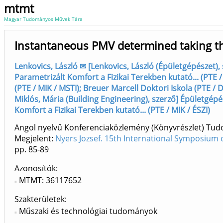
mtmt
Magyar Tudományos Művek Tára
Instantaneous PMV determined taking th
Lenkovics, László ✉ [Lenkovics, László (Épületgépészet),
Parametrizált Komfort a Fizikai Terekben kutató... (PTE /
(PTE / MIK / MSTI); Breuer Marcell Doktori Iskola (PTE / D
Miklós, Mária (Building Engineering), szerző] Épületgépé
Komfort a Fizikai Terekben kutató... (PTE / MIK / ÉSZI)
Angol nyelvű Konferenciaközlemény (Könyvrészlet) Tu
Megjelent:
Nyers Jozsef. 15th International Symposium 
pp. 85-89
Azonosítók
MTMT: 36117652
Szakterületek:
Műszaki és technológiai tudományok