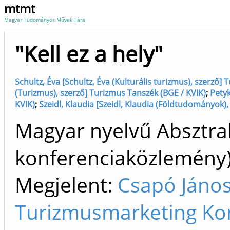
mtmt
Magyar Tudományos Művek Tára
"Kell ez a hely"
Schultz, Éva [Schultz, Éva (Kulturális turizmus), szerző]
(Turizmus), szerző] Turizmus Tanszék (BGE / KVIK)
;
Petyk
KVIK)
;
Szeidl, Klaudia [Szeidl, Klaudia (Földtudományok)
Magyar nyelvű Absztrak
konferenciaközlemén
Megjelent:
Csapó János
Turizmusmarketing Kon