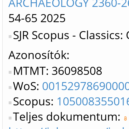
ARCHAEOLOGY 2360-26
54-65
2025
SJR Scopus - Classics:
Azonosítók
MTMT: 36098508
WoS:
0015297869000
Scopus:
10500835501
Teljes dokumentum: