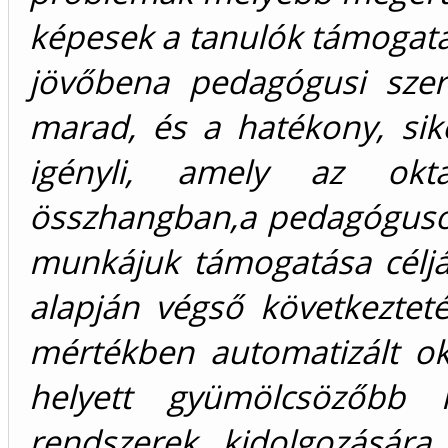
képesek a tanulók támogatá
jövőbena pedagógusi szer
marad, és a hatékony, sik
igényli, amely az oktat
összhangban,a pedagóguso
munkájuk támogatása céljáb
alapján végső következteté
mértékben automatizált ok
helyett gyümölcsözőbb l
rendszerek kidolgozására