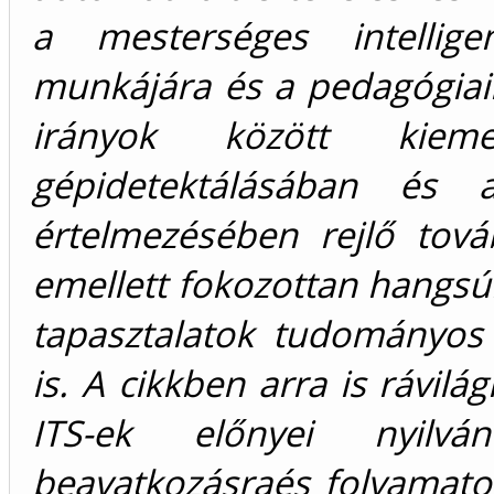
a mesterséges intellig
munkájára és a pedagógiaim
irányok között kiem
gépidetektálásában és 
értelmezésében rejlő tová
emellett fokozottan hangs
tapasztalatok tudományos
is. A cikkben arra is rávil
ITS-ek előnyei nyilván
beavatkozásraés folyamato