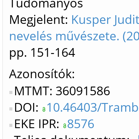
Tudományos
Megjelent:
Kusper Judi
nevelés művészete. (2
pp. 151-164
Azonosítók
MTMT: 36091586
DOI:
10.46403/Tramb
EKE IPR:
8576