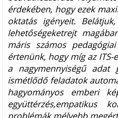
érdekében, hogy ezek maxim
oktatás igényeit. Belátju
lehetőségeketrejt magába
máris számos pedagógiai 
értenünk, hogy míg az ITS-e
a nagymennyiségű adat gy
ismétlődő feladatok automat
hagyományos emberi kép
együttérzés,empatikus 
problémák mélyebb megért