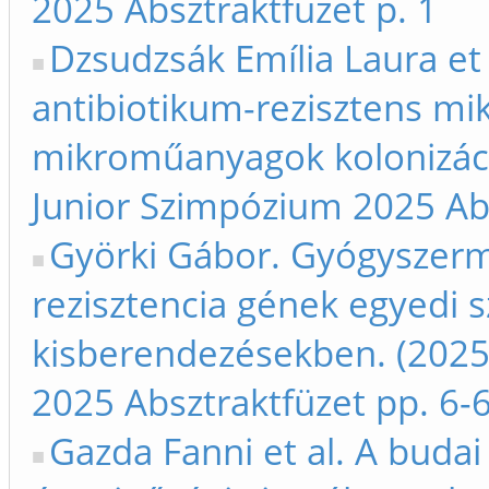
2025 Absztraktfüzet p. 1
Dzsudzsák Emília Laura et 
antibiotikum-rezisztens mi
mikroműanyagok kolonizáció
Junior Szimpózium 2025 Abs
Györki Gábor. Gyógyszerm
rezisztencia gének egyedi s
kisberendezésekben. (2025)
2025 Absztraktfüzet pp. 6-
Gazda Fanni et al. A buda