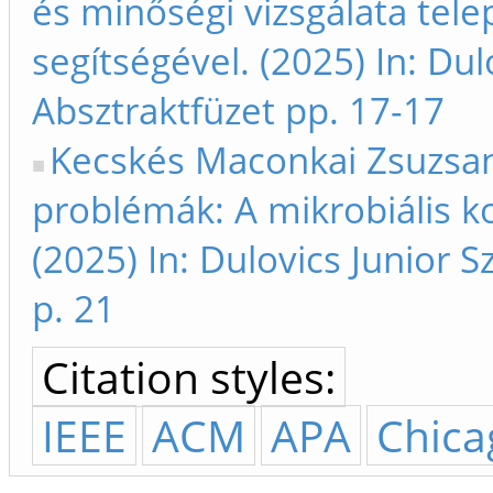
és minőségi vizsgálata tele
segítségével. (2025) In: Du
Absztraktfüzet pp. 17-17
Kecskés Maconkai Zsuzsan
problémák: A mikrobiális kor
(2025) In: Dulovics Junior
p. 21
Citation styles:
IEEE
ACM
APA
Chica