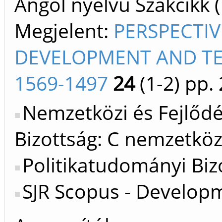
Angol nyelvű Szakcikk 
Megjelent:
PERSPECTI
DEVELOPMENT AND TE
1569-1497
24
(1-2)
pp. 
Nemzetközi és Fejlőd
Bizottság: C nemzetköz
Politikatudományi Biz
SJR Scopus - Develop