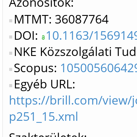
Azonosítók
MTMT: 36087764
DOI:
10.1163/156914
NKE Közszolgálati Tud
Scopus:
10500560642
Egyéb URL:
https://brill.com/view/
p251_15.xml