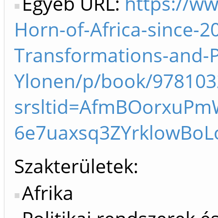
Egyéb URL:
https://w
Horn-of-Africa-since-2
Transformations-and-P
Ylonen/p/book/97810
srsltid=AfmBOorxuPm
6e7uaxsq3ZYrklowBoL
Szakterületek:
Afrika