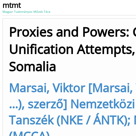
mtmt
Magyar Tudományos Művek Tára
Proxies and Powers: 
Unification Attempts,
Somalia
Marsai, Viktor [Marsai
...), szerző] Nemzetkö
Tanszék (NKE / ÁNTK); 
(MCCA)