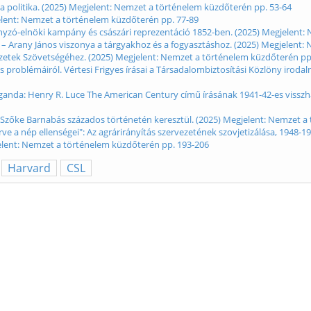
 a politika. (2025) Megjelent: Nemzet a történelem küzdőterén pp. 53-64
elent: Nemzet a történelem küzdőterén pp. 77-89
ányzó-elnöki kampány és császári reprezentáció 1852-ben. (2025) Megjelent
ik” – Arany János viszonya a tárgyakhoz és a fogyasztáshoz. (2025) Megjelent
Nemzetek Szövetségéhez. (2025) Megjelent: Nemzet a történelem küzdőterén pp
is problémáiról. Vértesi Frigyes írásai a Társadalombiztosítási Közlöny iro
paganda: Henry R. Luce The American Century című írásának 1941-42-es vissz
i Szőke Barnabás százados történetén keresztül. (2025) Megjelent: Nemzet a
e a nép ellenségei": Az agrárirányítás szervezetének szovjetizálása, 1948-
jelent: Nemzet a történelem küzdőterén pp. 193-206
Harvard
CSL