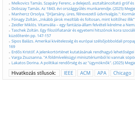
Melkovics Tamás. Szapáry Ferenc, a delejező, asztaltáncoltató gróf és
Dobszay Tamás. Az 1843. évi országgyűlés munkarendje. (2025) Megj
Manhercz Orsolya. "[H]arsány, üres, félrevezető üdvrivalgás.": Korm
Fónagy Zoltán. „Inkább járok mezítláb és foltosan, mint költőhez ill
Zeidler Miklós. Vitanvália – egy fantázia-állam felvételi kérelme a 
Taschek Zoltán. Egy filozófiatanár és egyetemi hitszónok kora szociál
küzdőterén pp. 147-157
Sipos Balázs. Amerikai kivételesség és európai szélsőjobboldali pro
169
Erdős Kristóf. A jelenkortörténet kutatásának rendhagyó lehetősége
Varga Zsuzsanna. "A földmívelésügyi minisztériumból ki vannak söpörv
Lakatos Dorina. A politikai rendőrség és az "ügynöknők". (2025) Meg
Hivatkozás stílusok:
IEEE
ACM
APA
Chicago