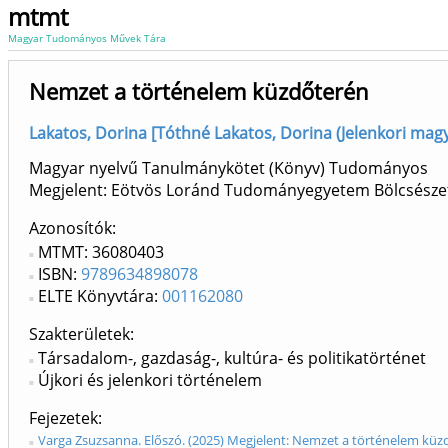
mtmt
Magyar Tudományos Művek Tára
Nemzet a történelem küzdőterén
Lakatos, Dorina [Tóthné Lakatos, Dorina (Jelenkori magya
Magyar nyelvű Tanulmánykötet (Könyv) Tudományos
Megjelent: Eötvös Loránd Tudományegyetem Bölcsészett
Azonosítók
MTMT: 36080403
ISBN:
9789634898078
ELTE Könyvtára:
001162080
Szakterületek:
Társadalom-, gazdaság-, kultúra- és politikatörténet
Újkori és jelenkori történelem
Fejezetek
Varga Zsuzsanna. Előszó. (2025) Megjelent: Nemzet a történelem küz