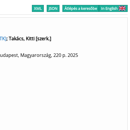
XML
JSON
Átlépés a keresőbe
In English
TK)
;
Takács, Kitti [szerk.]
Budapest, Magyarország, 220 p.
2025