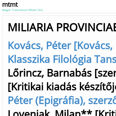
mtmt
Magyar Tudományos Művek Tára
MILIARIA PROVINCI
Kovács, Péter [Kovács, P
Klasszika Filológia Tan
Lőrincz, Barnabás [szer
[Kritikai kiadás készítőj
Péter (Epigráfia), szerz
Lovenjak, Milan** [Kriti