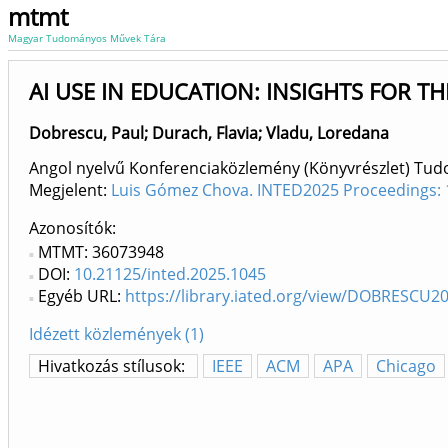
mtmt
Magyar Tudományos Művek Tára
AI USE IN EDUCATION: INSIGHTS FOR TH
Dobrescu, Paul
;
Durach, Flavia
;
Vladu, Loredana
Angol nyelvű Konferenciaközlemény (Könyvrészlet) Tu
Megjelent:
Luis Gómez Chova. INTED2025 Proceedings: 
Azonosítók
MTMT: 36073948
DOI:
10.21125/inted.2025.1045
Egyéb URL:
https://library.iated.org/view/DOBRESCU2
Idézett közlemények (1)
Hivatkozás stílusok:
IEEE
ACM
APA
Chicago