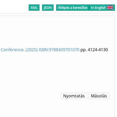
XML
JSON
Átlépés a keresőbe
In English
 Conference. (2025) ISBN:9788409701070
pp. 4124-4130
Nyomtatás
Másolás