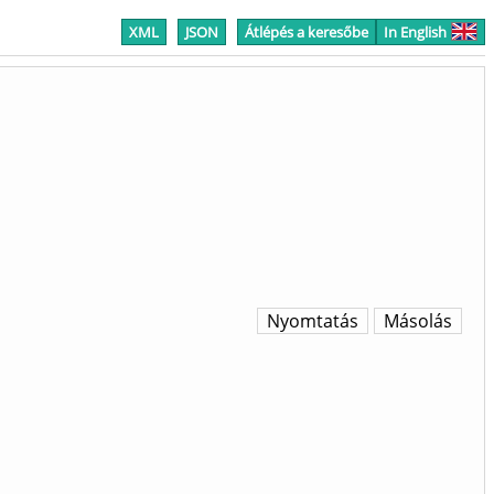
XML
JSON
Átlépés a keresőbe
In English
Nyomtatás
Másolás