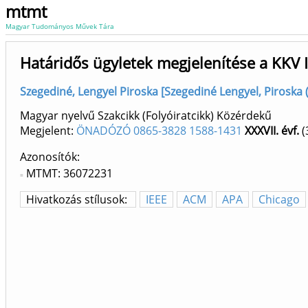
mtmt
Magyar Tudományos Művek Tára
Határidős ügyletek megjelenítése a KKV
Szegediné, Lengyel Piroska [Szegediné Lengyel, Piroska
Magyar nyelvű Szakcikk (Folyóiratcikk) Közérdekű
Megjelent:
ÖNADÓZÓ 0865-3828 1588-1431
XXXVII. évf.
(
Azonosítók
MTMT: 36072231
Hivatkozás stílusok:
IEEE
ACM
APA
Chicago