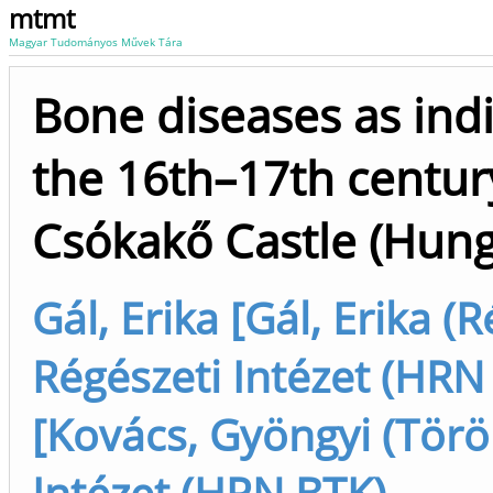
mtmt
Magyar Tudományos Művek Tára
Bone diseases as indi
the 16th–17th centu
Csókakő Castle (Hung
Gál, Erika [Gál, Erika (R
Régészeti Intézet (HRN
[Kovács, Gyöngyi (Török
Intézet (HRN BTK)