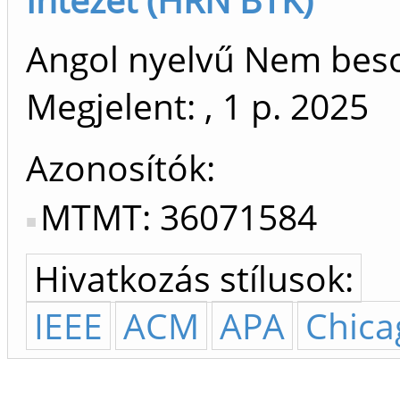
Angol nyelvű Nem bes
Megjelent: , 1 p.
2025
Azonosítók
MTMT: 36071584
Hivatkozás stílusok:
IEEE
ACM
APA
Chica