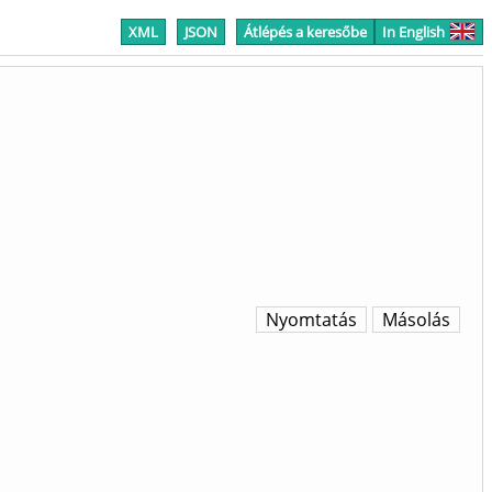
XML
JSON
Átlépés a keresőbe
In English
Nyomtatás
Másolás