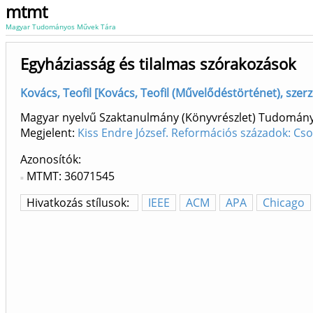
mtmt
Magyar Tudományos Művek Tára
Egyháziasság és tilalmas szórakozások
Kovács, Teofil [Kovács, Teofil (Művelődéstörténet), szerz
Magyar nyelvű Szaktanulmány (Könyvrészlet) Tudomán
Megjelent:
Kiss Endre József. Reformációs századok: Cs
Azonosítók
MTMT: 36071545
Hivatkozás stílusok:
IEEE
ACM
APA
Chicago