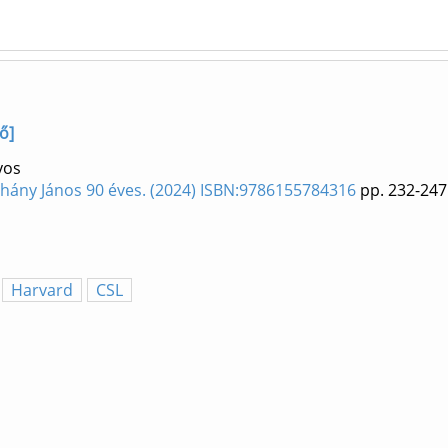
ő]
yos
ohány János 90 éves. (2024) ISBN:9786155784316
pp. 232-247
Harvard
CSL