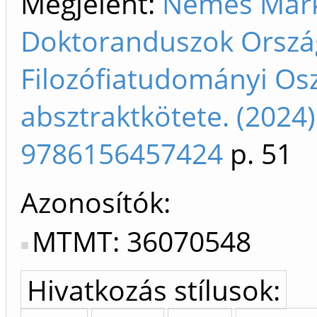
Megjelent:
Nemes Márk.
Doktoranduszok Orszá
Filozófiatudományi Osz
absztraktkötete. (202
9786156457424
p. 51
Azonosítók
MTMT: 36070548
Hivatkozás stílusok: