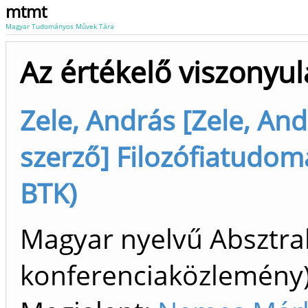
mtmt
Magyar Tudományos Művek Tára
Az értékelő viszonyul
Zele, András [Zele, Andr
szerző] Filozófiatudomá
BTK)
Magyar nyelvű Absztrak
konferenciaközlemén