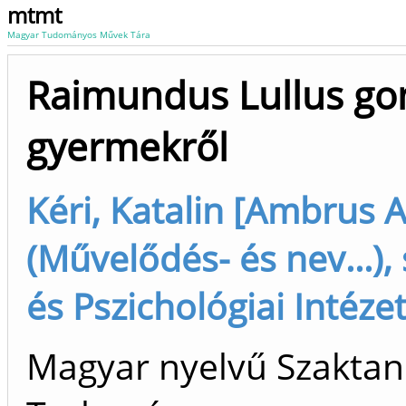
mtmt
Magyar Tudományos Művek Tára
Raimundus Lullus gon
gyermekről
Kéri, Katalin [Ambrus At
(Művelődés- és nev...)
és Pszichológiai Intéze
Magyar nyelvű Szaktan