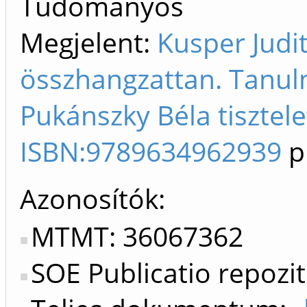
Tudományos
Megjelent:
Kusper Judi
összhangzattan. Tanul
Pukánszky Béla tisztele
ISBN:9789634962939
p
Azonosítók
MTMT: 36067362
SOE Publicatio repozi