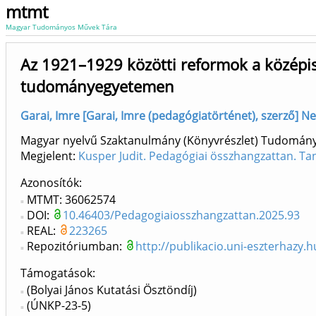
mtmt
Magyar Tudományos Művek Tára
Az 1921–1929 közötti reformok a középi
tudományegyetemen
Garai, Imre [Garai, Imre (pedagógiatörténet), szerző] N
Magyar nyelvű Szaktanulmány (Könyvrészlet) Tudomán
Megjelent:
Kusper Judit. Pedagógiai összhangzattan. Ta
Azonosítók
MTMT: 36062574
DOI:
10.46403/Pedagogiaiosszhangzattan.2025.93
REAL:
223265
Repozitóriumban:
http://publikacio.uni-eszterhazy.h
Támogatások:
(Bolyai János Kutatási Ösztöndíj)
(ÚNKP-23-5)