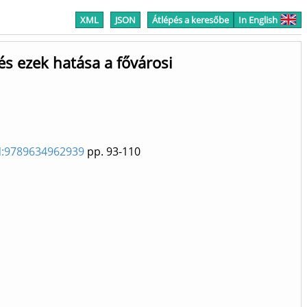
XML
JSON
Átlépés a keresőbe
In English
s ezek hatása a fővárosi
BN:9789634962939
pp. 93-110