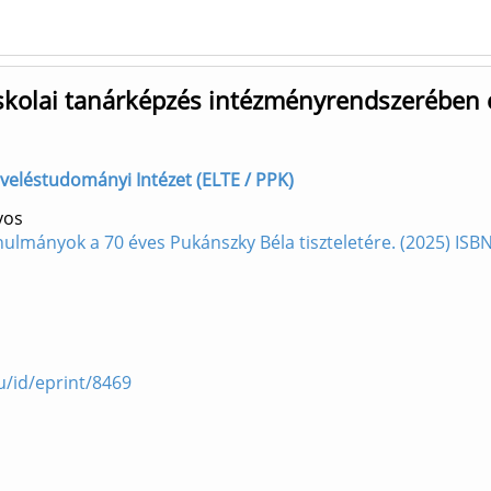
skolai tanárképzés intézményrendszerében é
eveléstudományi Intézet (ELTE / PPK)
yos
nulmányok a 70 éves Pukánszky Béla tiszteletére. (2025) IS
u/id/eprint/8469