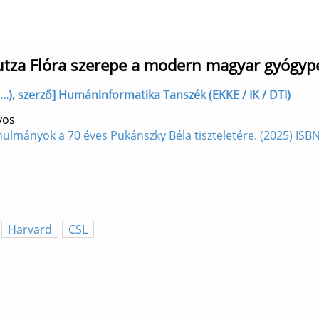
tza Flóra szerepe a modern magyar gyógy
..), szerző] Humáninformatika Tanszék (EKKE / IK / DTI)
yos
nulmányok a 70 éves Pukánszky Béla tiszteletére. (2025) IS
Harvard
CSL