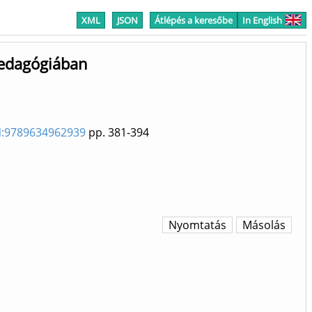
XML
JSON
Átlépés a keresőbe
In English
pedagógiában
BN:9789634962939
pp. 381-394
Nyomtatás
Másolás