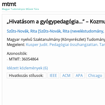
mtmt
Magyar Tudományos Művek Tára
„Hivatásom a gyógypedagógia…” – Kozmu
Szűts-Novák, Rita [Szűts-Novák, Rita (neveléstudomány, .
Magyar nyelvű Szaktanulmány (Könyvrészlet) Tudomán
Megjelent:
Kusper Judit. Pedagógiai összhangzattan. Ta
Azonosítók
MTMT: 36054864
Idézett közlemények (6)
Hivatkozás stílusok:
IEEE
ACM
APA
Chicago