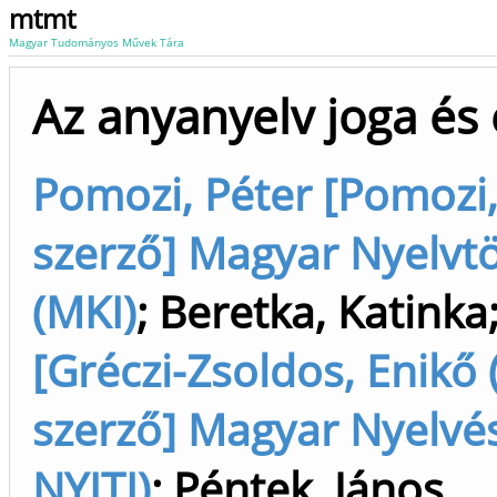
mtmt
Magyar Tudományos Művek Tára
Az anyanyelv joga és 
Pomozi, Péter [Pomozi, 
szerző] Magyar Nyelvt
(MKI)
;
Beretka, Katinka
[Gréczi-Zsoldos, Enikő 
szerző] Magyar Nyelvés
NYITI)
;
Péntek, János