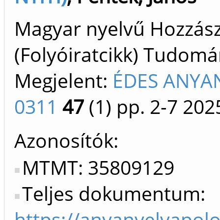
Magyar nyelvű Hozzászó
(Folyóiratcikk) Tudom
Megjelent:
ÉDES ANYAN
0311
47
(1)
pp. 2-7
202
Azonosítók
MTMT: 35809129
Teljes dokumentum:
https://anyanyelvapol