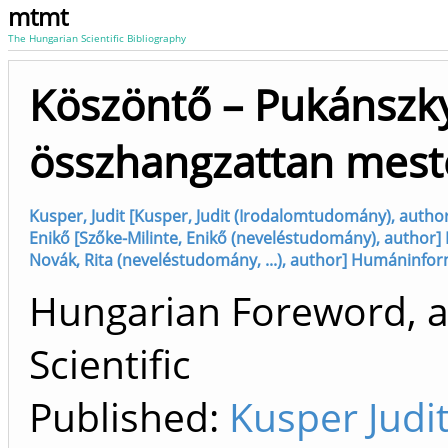
mtmt
The Hungarian Scientific Bibliography
Köszöntő – Pukánszky
összhangzattan mest
Kusper, Judit [Kusper, Judit (Irodalomtudomány), autho
Enikő [Szőke-Milinte, Enikő (neveléstudomány), author]
Novák, Rita (neveléstudomány, ...), author] Humáninform
Hungarian Foreword, a
Scientific
Published:
Kusper Judi