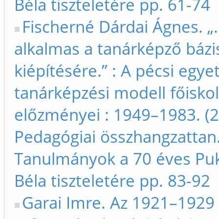
Béla tiszteletére pp. 61-74
Fischerné Dárdai Ágnes. „
alkalmas a tanárképző bázi
kiépítésére.” : A pécsi egye
tanárképzési modell főiskol
előzményei : 1949–1983. (2
Pedagógiai összhangzattan
Tanulmányok a 70 éves Pu
Béla tiszteletére pp. 83-92
Garai Imre. Az 1921–1929 