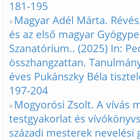
181-195
Magyar Adél Márta. Révés
és az első magyar Gyógype
Szanatórium.. (2025) In: Pe
összhangzattan. Tanulmán
éves Pukánszky Béla tisztel
197-204
Mogyorósi Zsolt. A vívás 
testgyakorlat és vívókönyv
századi mesterek nevelési 