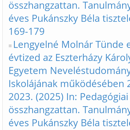
összhangzattan. Tanulmán
éves Pukánszky Béla tisztel
169-179
Lengyelné Molnár Tünde et
évtized az Eszterházy Károl
Egyetem Neveléstudományi
Iskolájának működésében 
2023. (2025) In: Pedagógiai
összhangzattan. Tanulmán
éves Pukánszky Béla tisztel