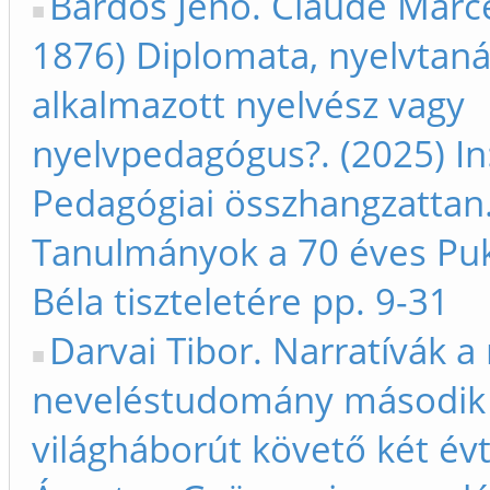
Bárdos Jenő. Claude Marc
1876) Diplomata, nyelvtaná
alkalmazott nyelvész vagy
nyelvpedagógus?. (2025) In
Pedagógiai összhangzattan
Tanulmányok a 70 éves Pu
Béla tiszteletére pp. 9-31
Darvai Tibor. Narratívák 
neveléstudomány második
világháborút követő két év