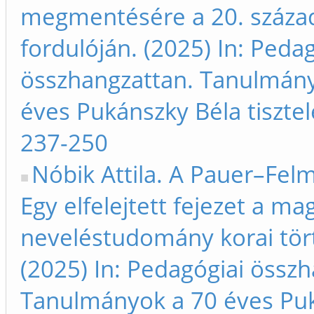
megmentésére a 20. száza
fordulóján. (2025) In: Peda
összhangzattan. Tanulmán
éves Pukánszky Béla tisztel
237-250
Nóbik Attila. A Pauer–Felm
Egy elfelejtett fejezet a ma
neveléstudomány korai tör
(2025) In: Pedagógiai össz
Tanulmányok a 70 éves Pu