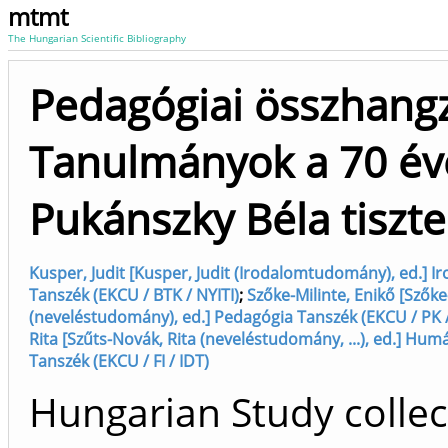
mtmt
The Hungarian Scientific Bibliography
Pedagógiai összhangz
Tanulmányok a 70 év
Pukánszky Béla tiszte
Kusper, Judit [Kusper, Judit (Irodalomtudomány), ed.]
Tanszék (EKCU / BTK / NYITI)
;
Szőke-Milinte, Enikő [Szőke
(neveléstudomány), ed.] Pedagógia Tanszék (EKCU / PK /
Rita [Szűts-Novák, Rita (neveléstudomány, ...), ed.] Hu
Tanszék (EKCU / FI / IDT)
Hungarian Study collec