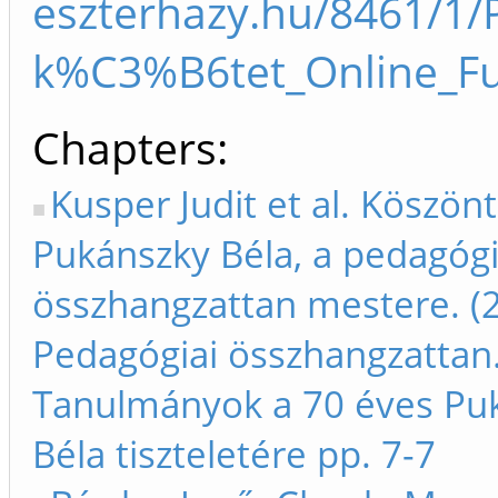
eszterhazy.hu/8461/1
k%C3%B6tet_Online_Ful
Chapters
Kusper Judit et al. Köszön
Pukánszky Béla, a pedagógi
összhangzattan mestere. (2
Pedagógiai összhangzattan
Tanulmányok a 70 éves Pu
Béla tiszteletére pp. 7-7