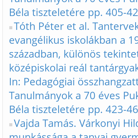
Béla tiszteletére pp. 405-4
Tóth Péter et al. Tanterve
evangélikus iskolákban a 19
században, különös tekintet
középiskolai reál tantárgya
In: Pedagógiai összhangzat
Tanulmányok a 70 éves Pu
Béla tiszteletére pp. 423-4
Vajda Tamás. Várkonyi Hi
munkássága a tanyai gyer