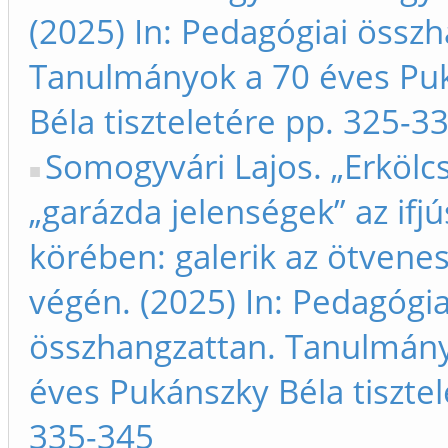
(2025) In: Pedagógiai össz
Tanulmányok a 70 éves Pu
Béla tiszteletére pp. 325-3
Somogyvári Lajos. „Erkölcsi
„garázda jelenségek” az ifj
körében: galerik az ötvene
végén. (2025) In: Pedagógia
összhangzattan. Tanulmán
éves Pukánszky Béla tisztel
335-345