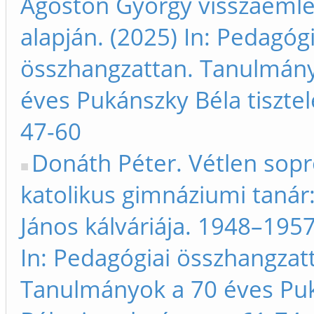
Ágoston György visszaeml
alapján. (2025) In: Pedagógi
összhangzattan. Tanulmán
éves Pukánszky Béla tisztel
47-60
Donáth Péter. Vétlen sopr
katolikus gimnáziumi tanár
János kálváriája. 1948–1957
In: Pedagógiai összhangzat
Tanulmányok a 70 éves Pu