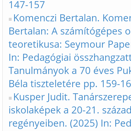
147-157
Komenczi Bertalan. Kome
Bertalan: A számítógépes o
teoretikusa: Seymour Paper
In: Pedagógiai összhangzat
Tanulmányok a 70 éves Pu
Béla tiszteletére pp. 159-1
Kusper Judit. Tanárszerep
iskolaképek a 20-21. század 
regényeiben. (2025) In: Pe