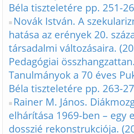
Béla tiszteletére pp. 251-2
Novák István. A szekulari
hatása az erények 20. száz
társadalmi változásaira. (20
Pedagógiai összhangzattan
Tanulmányok a 70 éves Pu
Béla tiszteletére pp. 263-2
Rainer M. János. Diákmoz
elhárítása 1969-ben – egy e
dosszié rekonstrukciója. (20