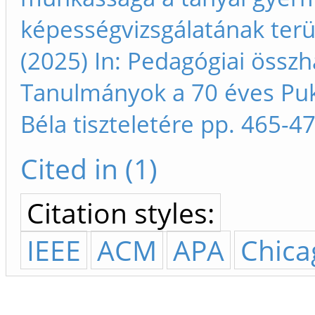
képességvizsgálatának terü
(2025) In: Pedagógiai össz
Tanulmányok a 70 éves Pu
Béla tiszteletére pp. 465-4
Cited in (1)
Citation styles:
IEEE
ACM
APA
Chica