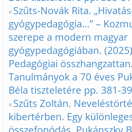
Szűts-Novák Rita. „Hivatá
gyógypedagógia…” – Kozmu
szerepe a modern magyar
gyógypedagógiában. (2025)
Pedagógiai összhangzattan
Tanulmányok a 70 éves Pu
Béla tiszteletére pp. 381-3
Szűts Zoltán. Neveléstört
kibertérben. Egy különlege
összefonódás. Pukánszky B