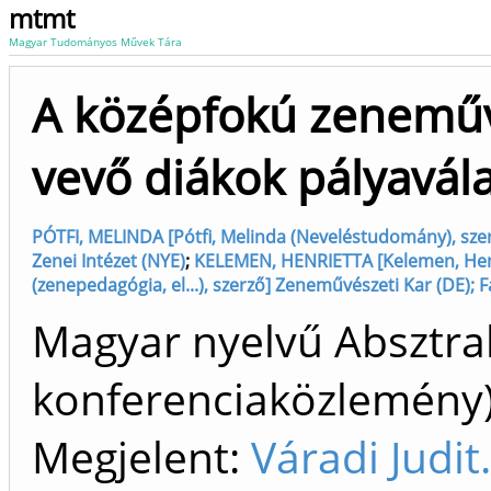
mtmt
Magyar Tudományos Művek Tára
A középfokú zeneműv
vevő diákok pályavála
PÓTFI, MELINDA [Pótfi, Melinda (Neveléstudomány), sze
Zenei Intézet (NYE)
;
KELEMEN, HENRIETTA [Kelemen, Henr
(zenepedagógia, el...), szerző] Zeneművészeti Kar (DE);
Magyar nyelvű Absztrak
konferenciaközlemén
Megjelent:
Váradi Judi