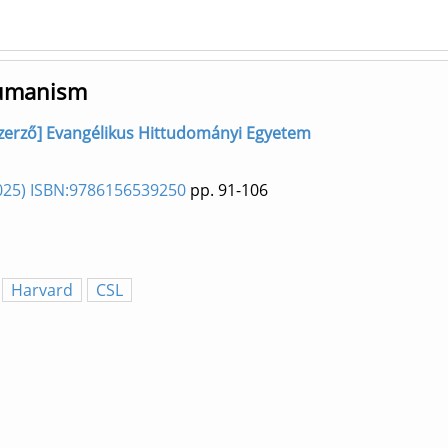
humanism
, szerző] Evangélikus Hittudományi Egyetem
(2025) ISBN:9786156539250
pp. 91-106
Harvard
CSL