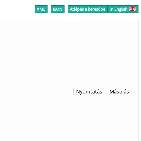
XML
JSON
Átlépés a keresőbe
In English
Nyomtatás
Másolás