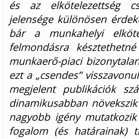
és az elkötelezettség c
jelensége különösen érdek
bár a munkahelyi elköte
felmondásra késztethetn
munkaerő-piaci bizonytala
ezt a „csendes” visszavonu
megjelent publikációk s
dinamikusabban növekszik 
nagyobb igény mutatkozik
fogalom (és határainak) t