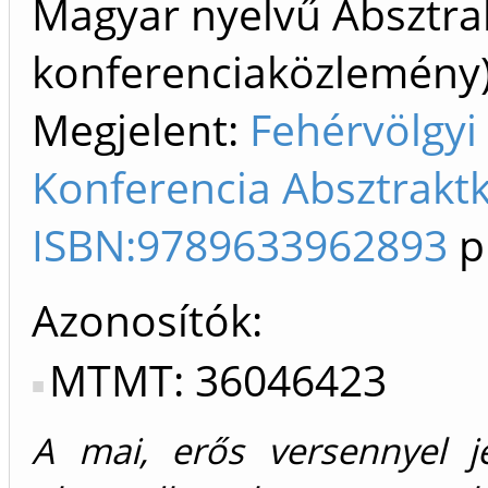
Magyar nyelvű Absztrak
konferenciaközlemén
Megjelent:
Fehérvölgyi 
Konferencia Absztraktk
ISBN:9789633962893
p
Azonosítók
MTMT: 36046423
A mai, erős versennyel j