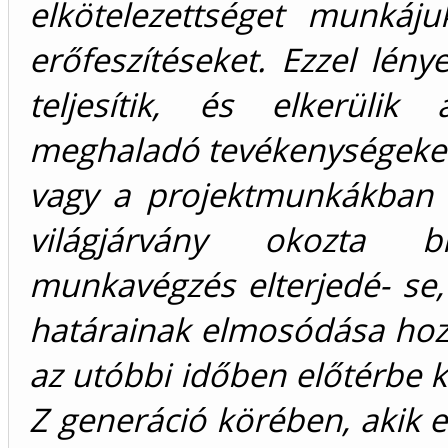
elkötelezettséget munkáj
erőfeszítéseket. Ezzel lén
teljesítik, és elkerüli
meghaladó tevékenységeket,
vagy a projektmunkákban v
világjárvány okozta b
munkavégzés elterjedé- se
határainak elmosódása hozz
az utóbbi időben előtérbe k
Z generáció körében, akik 