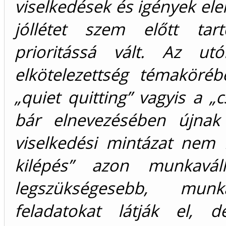
viselkedések és igények ele
jóllétet szem előtt tar
prioritássá vált. Az ut
elkötelezettség témaköré
„quiet quitting” vagyis a „
bár elnevezésében újnak
viselkedési mintázat nem f
kilépés” azon munkavál
legszükségesebb, munk
feladatokat látják el,