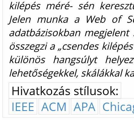
kilépés méré- sén kereszt
Jelen munka a Web of Sc
adatbázisokban megjelent s
összegzi a „csendes kilépés
különös hangsúlyt helyez
lehetőségekkel, skálákkal k
Hivatkozás stílusok:
IEEE
ACM
APA
Chica