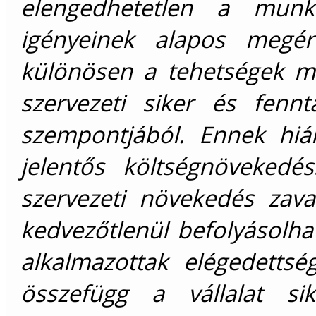
elengedhetetlen a munka
igényeinek alapos megért
különösen a tehetségek m
szervezeti siker és fenn
szempontjából. Ennek hiá
jelentős költségnövekedé
szervezeti növekedés zava
kedvezőtlenül befolyásolhat
alkalmazottak elégedettsé
összefügg a vállalat sik