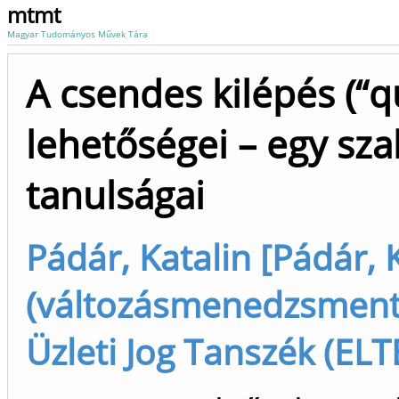
mtmt
Magyar Tudományos Művek Tára
A csendes kilépés (“q
lehetőségei – egy sza
tanulságai
Pádár, Katalin [Pádár, 
(változásmenedzsment
Üzleti Jog Tanszék (ELT