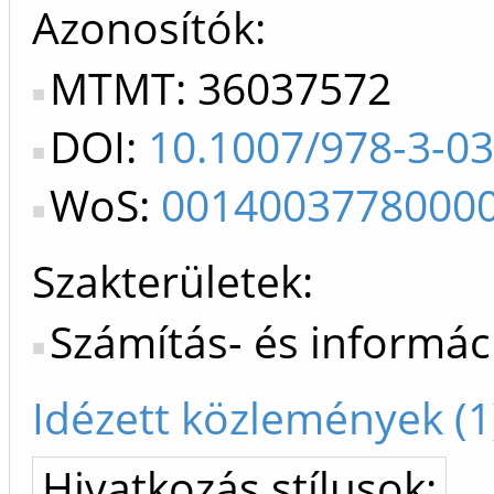
Azonosítók
MTMT: 36037572
DOI:
10.1007/978-3-0
WoS:
0014003778000
Szakterületek:
Számítás- és informá
Idézett közlemények (1
Hivatkozás stílusok: