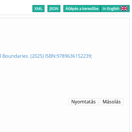
XML
JSON
Átlépés a keresőbe
In English
ical Boundaries. (2025) ISBN:9789636152239;
Nyomtatás
Másolás