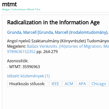
mtmt
Magyar Tudományos Művek Tára
Radicalization in the Information Age
Grunda, Marcell [Grunda, Marcell (Irodalomtudomány), s
Angol nyelvű Szaktanulmány (Könyvrészlet) Tudományo
Megjelent:
Balázs Venkovits. (Hi)stories of Migration, Mo
9789636152352
pp. 264-279
Azonosítók
MTMT: 35996963
Idézett közlemények (1)
Hivatkozás stílusok:
IEEE
ACM
APA
Chicago