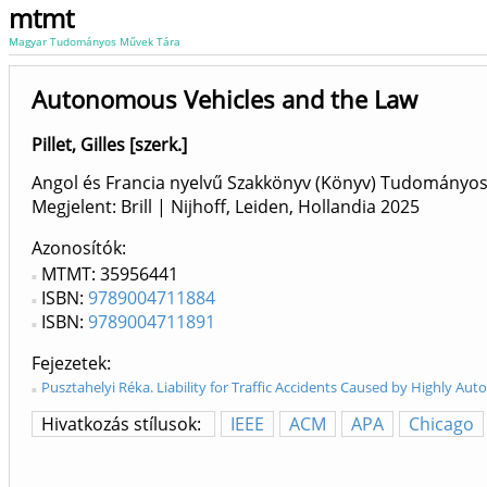
mtmt
Magyar Tudományos Művek Tára
Autonomous Vehicles and the Law
Pillet, Gilles [szerk.]
Angol és Francia nyelvű Szakkönyv (Könyv) Tudományo
Megjelent: Brill | Nijhoff, Leiden, Hollandia
2025
Azonosítók
MTMT: 35956441
ISBN:
9789004711884
ISBN:
9789004711891
Fejezetek
Pusztahelyi Réka. Liability for Traffic Accidents Caused by Highly 
Hivatkozás stílusok:
IEEE
ACM
APA
Chicago