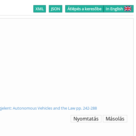
XML
JSON
Átlépés a keresőbe
In English
egjelent: Autonomous Vehicles and the Law pp. 242-288
Nyomtatás
Másolás