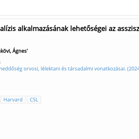
alízis alkalmazásának lehetőségei az asszis
kövi, Ágnes'
s
 meddőség orvosi, lélektani és társadalmi vonatkozásai. (20
Harvard
CSL