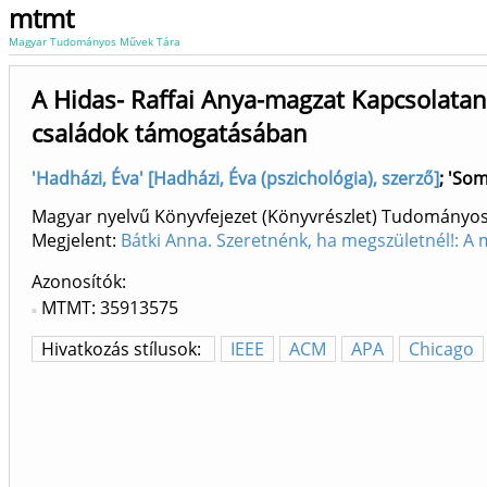
mtmt
Magyar Tudományos Művek Tára
A Hidas- Raffai Anya-magzat Kapcsolatan
családok támogatásában
'Hadházi, Éva' [Hadházi, Éva (pszichológia), szerző]
;
'Som
Magyar nyelvű Könyvfejezet (Könyvrészlet) Tudományo
Megjelent:
Bátki Anna. Szeretnénk, ha megszületnél!: A
Azonosítók
MTMT: 35913575
Hivatkozás stílusok:
IEEE
ACM
APA
Chicago