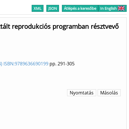
XML
JSON
Átlépés a keresőbe
In English
ztált reprodukciós programban résztvevő
24) ISBN:9789636690199
pp. 291-305
Nyomtatás
Másolás