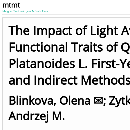
mtmt
Magyar Tudományos Művek Tára
The Impact of Light Av
Functional Traits of 
Platanoides L. First-Y
and Indirect Method
Blinkova, Olena ✉
;
Zyt
Andrzej M.