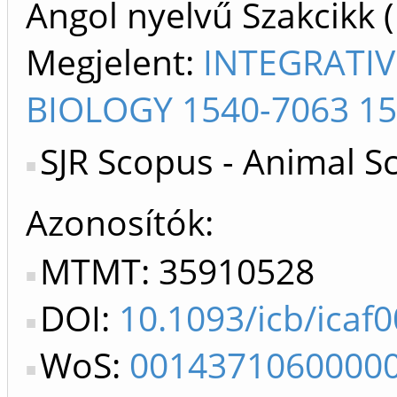
Angol nyelvű Szakcikk 
Megjelent:
INTEGRATI
BIOLOGY 1540-7063 15
SJR Scopus - Animal S
Azonosítók
MTMT: 35910528
DOI:
10.1093/icb/icaf
WoS:
0014371060000