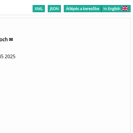
XML
JSON
Átlépés a keresőbe
In English
roch ✉
45
2025