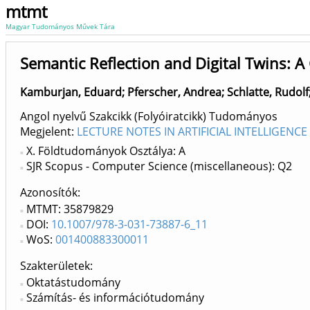
mtmt
Magyar Tudományos Művek Tára
Semantic Reflection and Digital Twins:
Kamburjan, Eduard
;
Pferscher, Andrea
;
Schlatte, Rudolf
Angol nyelvű Szakcikk (Folyóiratcikk) Tudományos
Megjelent:
LECTURE NOTES IN ARTIFICIAL INTELLIGENCE 
X. Földtudományok Osztálya: A
SJR Scopus - Computer Science (miscellaneous): Q2
Azonosítók
MTMT: 35879829
DOI:
10.1007/978-3-031-73887-6_11
WoS:
001400883300011
Szakterületek:
Oktatástudomány
Számítás- és információtudomány