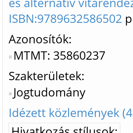
és alternatív vitarend
ISBN:9789632586502
p
Azonosítók
MTMT: 35860237
Szakterületek:
Jogtudomány
Idézett közlemények (4
Hivatkozás stílusok: