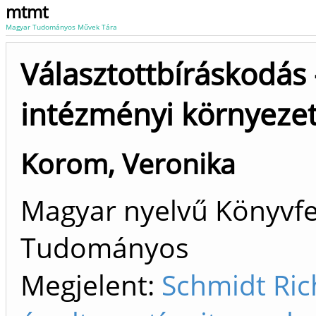
mtmt
Magyar Tudományos Művek Tára
Választottbíráskodás 
intézményi környeze
Korom, Veronika
Magyar nyelvű Könyvfej
Tudományos
Megjelent:
Schmidt Ric