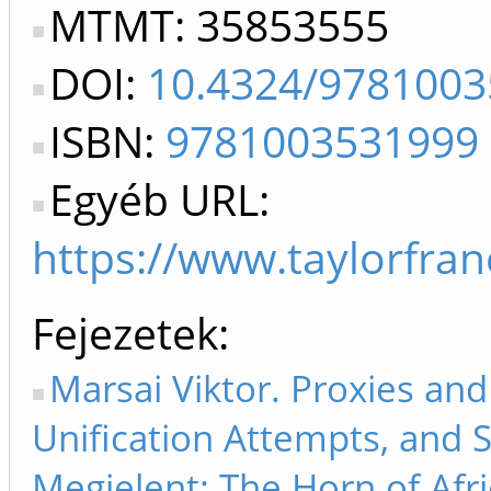
MTMT: 35853555
DOI:
10.4324/978100
ISBN:
9781003531999
Egyéb URL:
https://www.taylorfra
Fejezetek
Marsai Viktor. Proxies an
Unification Attempts, and S
Megjelent: The Horn of Afr