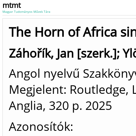
mtmt
Magyar Tudományos Művek Tára
The Horn of Africa si
Záhořík, Jan [szerk.]
;
Yl
Angol nyelvű Szakkön
Megjelent: Routledge, 
Anglia, 320 p.
2025
Azonosítók