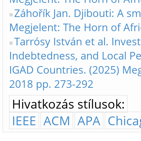
Záhořík Jan. Djibouti: A sm
Megjelent: The Horn of Afr
Tarrósy István et al. Inve
Indebtedness, and Local Pe
IGAD Countries. (2025) Megj
2018 pp. 273-292
Hivatkozás stílusok:
IEEE
ACM
APA
Chica